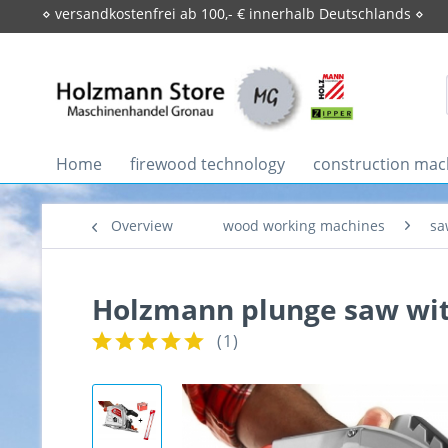
⋄ versandkostenfrei ab 100,- € innerhalb Deutschlands ⋄
Home
firewood technology
construction mac
Overview
wood working machines
sa
Holzmann plunge saw wit
(
1
)