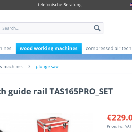
telefonische Beratung
hines
wood working machines
compressed air tech
w machines
plunge saw
h guide rail TAS165PRO_SET
€229.0
Prices incl. VA