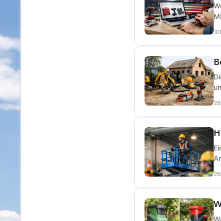
We
Mi
30
B
Di
un
28
H
Ei
Ar
26
W
Wa