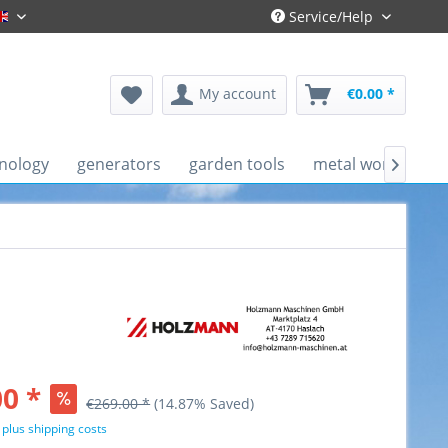
Service/Help
Englisch
My account
€0.00 *
nology
generators
garden tools
metal working ma

0 *
€269.00 *
(14.87% Saved)
T
plus shipping costs