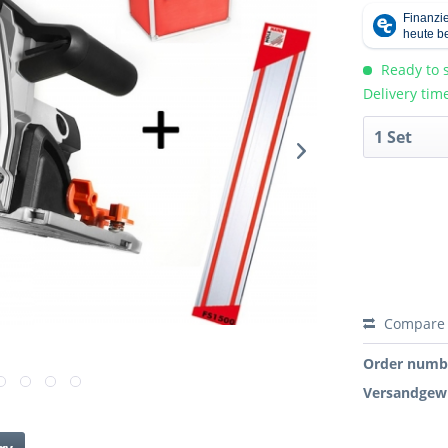
Ready to s
Delivery tim
Compare
Order numb
Versandgewi