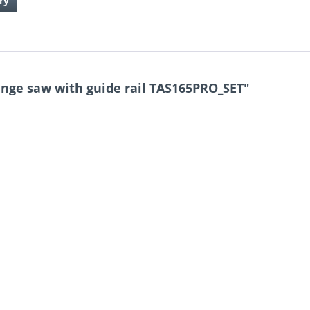
ry
nge saw with guide rail TAS165PRO_SET"