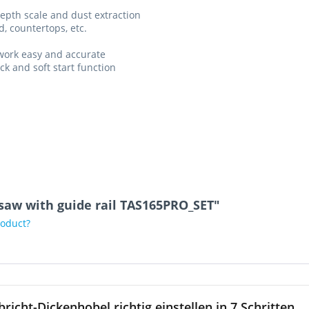
depth scale and dust extraction
d, countertops, etc.
 work easy and accurate
ck and soft start function
saw with guide rail TAS165PRO_SET"
roduct?
bricht-Dickenhobel richtig einstellen in 7 Schritten