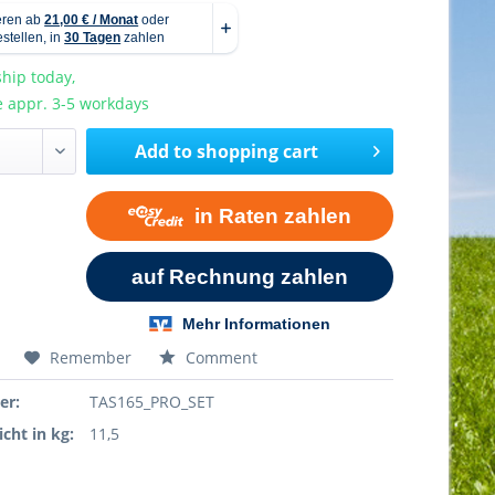
hip today,
e appr. 3-5 workdays
Add to
shopping cart
Remember
Comment
er:
TAS165_PRO_SET
cht in kg:
11,5