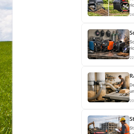
ri
24
S
Sc
ri
22
R
De
un
20
S
St