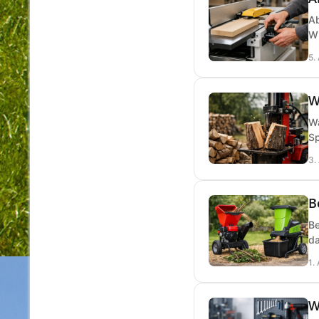
Ab
Wi
5.
W
Wa
Sp
3.
B
Be
da
1.
W