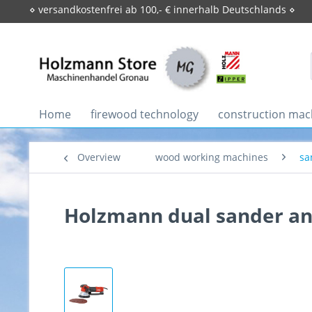
⋄ versandkostenfrei ab 100,- € innerhalb Deutschlands ⋄
Home
firewood technology
construction mac
Overview
wood working machines
sa
Holzmann dual sander an