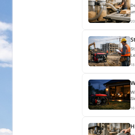
De
un
20
S
St
Le
18
W
Wa
Si
16
H