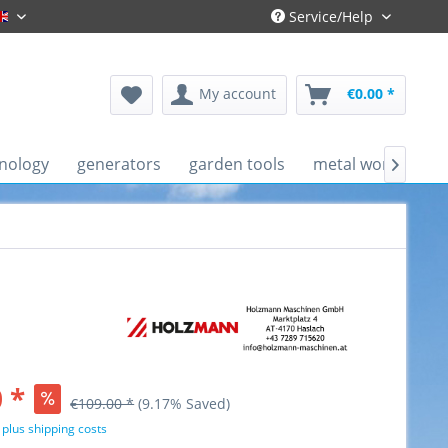
Service/Help
Englisch
My account
€0.00 *
nology
generators
garden tools
metal working ma

 *
€109.00 *
(9.17% Saved)
T
plus shipping costs