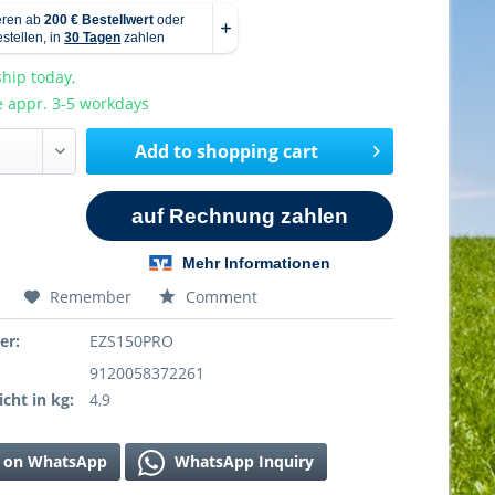
hip today,
e appr. 3-5 workdays
Add to
shopping cart
Remember
Comment
er:
EZS150PRO
9120058372261
cht in kg:
4,9
 on WhatsApp
WhatsApp Inquiry