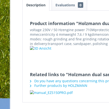
Description
Evaluations
0
Product information "Holzmann dua
voltage 230V / 50 Hzengine power 710Wprotectio
mmeccentricity 4 mmweight 7,6 / 9 kgdimensions
modes: rough grinding and fine grinding rotatio
in delivery:transport case, sandpaper, polishing
Related links to "Holzmann dual sa
Do you have any questions concerning this p
Further products by HOLZMANN