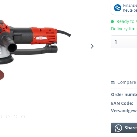
Ready to s
Delivery tim
Compare
Order numb
EAN Code:
Versandgewi
Share