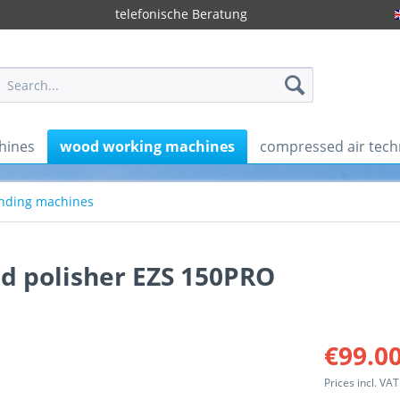
telefonische Beratung
hines
wood working machines
compressed air tech
nding machines
d polisher EZS 150PRO
€99.00
Prices incl. VA