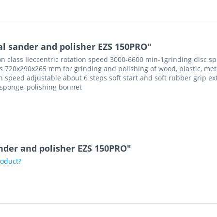
l sander and polisher EZS 150PRO"
n class IIeccentric rotation speed 3000-6600 min-1grinding disc s
 720x290x265 mm for grinding and polishing of wood, plastic, meta
n speed adjustable about 6 steps soft start and soft rubber grip 
 sponge, polishing bonnet
nder and polisher EZS 150PRO"
roduct?