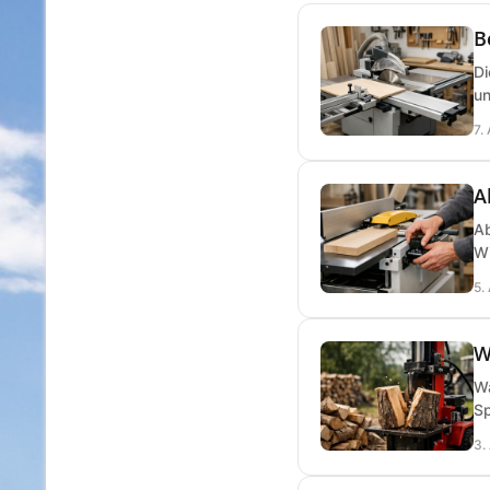
B
Di
un
7.
A
Ab
Wi
5.
W
Wa
Sp
3.