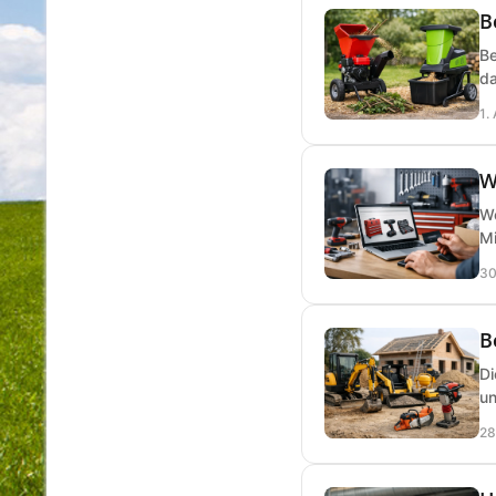
B
Be
da
1.
W
We
Mi
30
B
Di
un
28