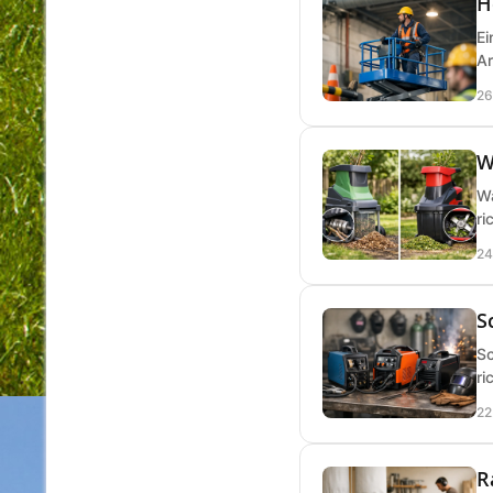
H
Ei
Ar
26
W
Wa
ri
24
S
Sc
ri
22
R