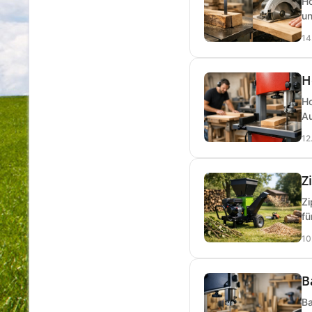
Ho
un
14
H
Ho
Au
12
Z
Zi
fü
10
B
Ba