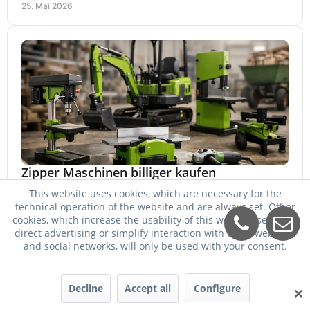
25. Mai 2026
Zipper Maschinen billiger kaufen
This website uses cookies, which are necessary for the
Zipper Maschinen billiger kaufen und trotzdem passend
technical operation of the website and are always set. Other
auswählen: So vergleichen Sie Leistung, Ausstattung,
cookies, which increase the usability of this website, serve for
Service und Folgekosten richtig.
24. Mai 2026
direct advertising or simplify interaction with other websites
and social networks, will only be used with your consent.
Decline
Accept all
Configure
✕