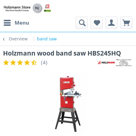
Menu
Overview
band saw
Holzmann wood band saw HBS245HQ
(
4
)