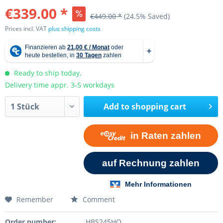
€339.00 *
€449.00 *
(24.5% Saved)
Prices incl. VAT
plus shipping costs
Ready to ship today,
Delivery time appr. 3-5 workdays
Add to
shopping cart
Remember
Comment
Order number:
HBS245HQ