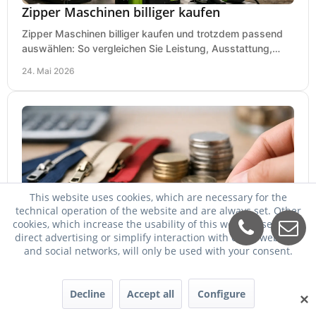
Zipper Maschinen billiger kaufen
Zipper Maschinen billiger kaufen und trotzdem passend
auswählen: So vergleichen Sie Leistung, Ausstattung,
Service und Folgekosten richtig.
24. Mai 2026
This website uses cookies, which are necessary for the
technical operation of the website and are always set. Other
cookies, which increase the usability of this website, serve for
direct advertising or simplify interaction with other websites
Zipper billiger kaufen - worauf es ankommt
and social networks, will only be used with your consent.
Zipper billiger kaufen und trotzdem passend wählen: So
vergleichen Sie Maschinen, Preise, Leistung, Service und
Einsatzbereich richtig.
Decline
Accept all
Configure
✕
23. Mai 2026