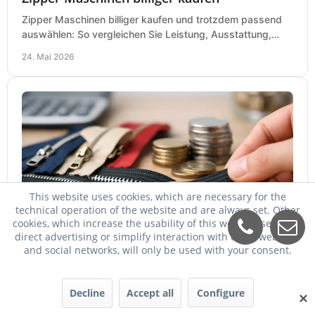
Zipper Maschinen billiger kaufen und trotzdem passend
auswählen: So vergleichen Sie Leistung, Ausstattung,
Service und Folgekosten richtig.
24. Mai 2026
This website uses cookies, which are necessary for the
technical operation of the website and are always set. Other
cookies, which increase the usability of this website, serve for
Zipper billiger kaufen - worauf es ankommt
direct advertising or simplify interaction with other websites
Zipper billiger kaufen und trotzdem passend wählen: So
and social networks, will only be used with your consent.
vergleichen Sie Maschinen, Preise, Leistung, Service und
Einsatzbereich richtig.
23. Mai 2026
Decline
Accept all
Configure
✕