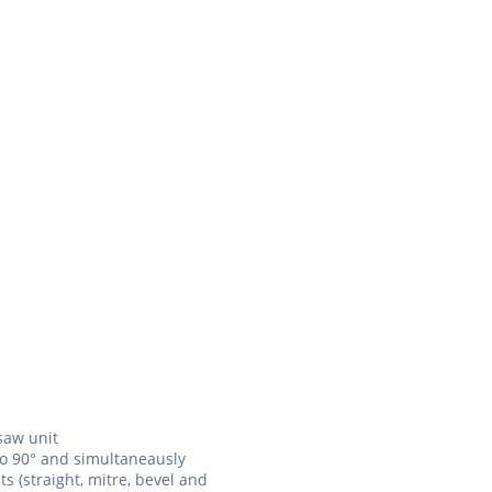
saw unit
 to 90° and simultaneausly
s (straight, mitre, bevel and