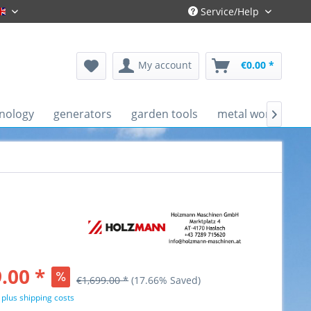
Service/Help
Englisch
My account
€0.00 *
nology
generators
garden tools
metal working ma

.00 *
€1,699.00 *
(17.66% Saved)
T
plus shipping costs