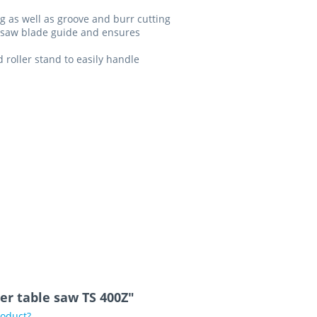
g as well as groove and burr cutting
r saw blade guide and ensures
 roller stand to easily handle
er table saw TS 400Z"
roduct?