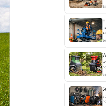
28
H
Ei
Ar
26
W
Wa
ri
24
S
Sc
ri