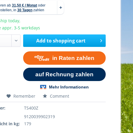
hip today,
e appr. 3-5 workdays
Add to
shopping cart
Remember
Comment
er:
TS400Z
9120039902319
cht in kg:
179