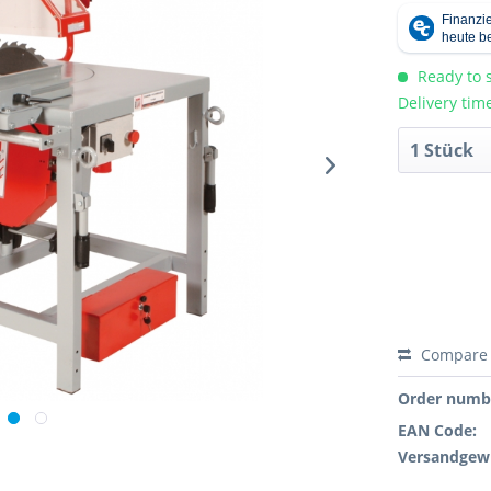
Ready to s
Delivery tim
Compare
Order numb
EAN Code:
Versandgewi