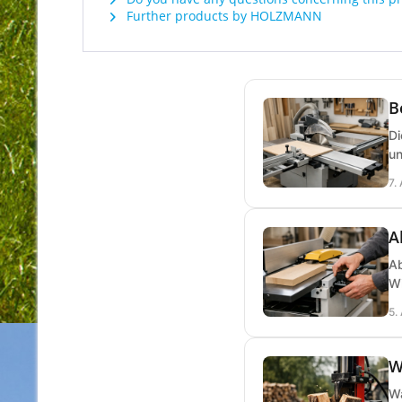
Further products by HOLZMANN
B
Di
un
7.
A
Ab
Wi
5.
W
Wa