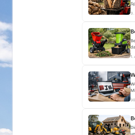
Sp
3.
B
Be
da
1.
W
We
Mi
30
B
Di
un