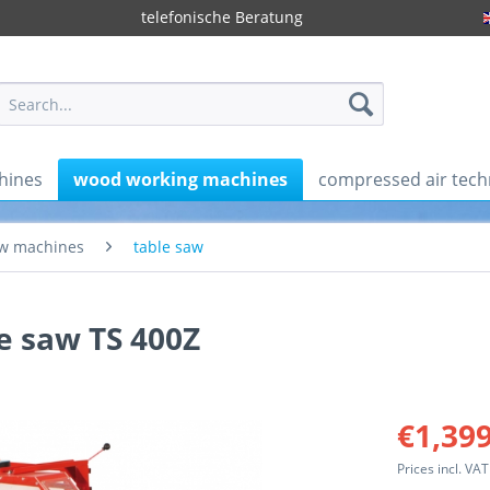
telefonische Beratung
hines
wood working machines
compressed air tech
w machines
table saw
e saw TS 400Z
€1,399
Prices incl. VA