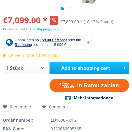
€7,099.00 *
€7,899.00 *
(10.13% Saved)
Prices incl. VAT
plus shipping costs
Delivery time 10 Workdays
Add to
shopping cart
Remember
Comment
Order number:
ED1000F_DIG
EAN Code:
9120039905365