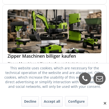
Zipper Maschinen billiger kaufen
Zipper Maschinen billiger kaufen und trotzdem passend
This website uses cookies, which are necessary for the
auswählen: So vergleichen Sie Leistung, Ausstattung,
technical operation of the website and are always set. Other
Service und Folgekosten richtig.
24. Mai 2026
cookies, which increase the usability of this website, serve for
direct advertising or simplify interaction with other websites
and social networks, will only be used with your consent.
Decline
Accept all
Configure
✕