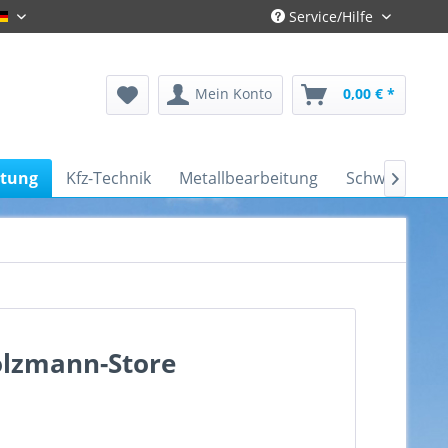
Service/Hilfe
Deutsch
Mein Konto
0,00 € *
itung
Kfz-Technik
Metallbearbeitung
Schweißtechn

olzmann-Store