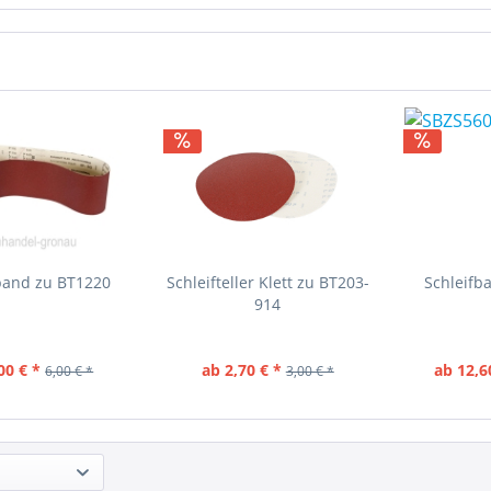
band zu BT1220
Schleifteller Klett zu BT203-
Schleifb
914
00 € *
ab 2,70 € *
ab 12,6
6,00 € *
3,00 € *