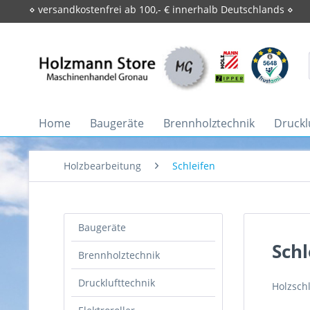
⋄ versandkostenfrei ab 100,- € innerhalb Deutschlands ⋄
Home
Baugeräte
Brennholztechnik
Druckl
Holzbearbeitung
Schleifen
Baugeräte
Schl
Brennholztechnik
Drucklufttechnik
Holzschl