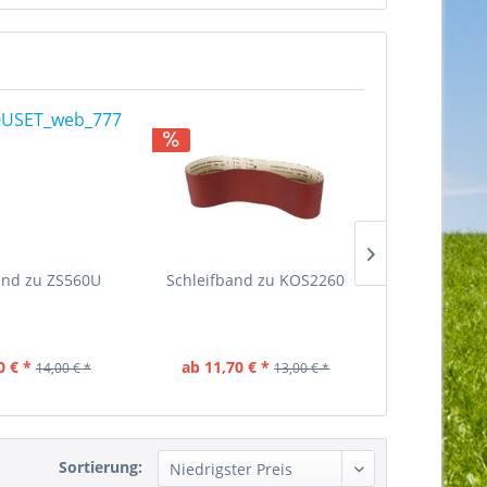
and zu ZS560U
Schleifband zu KOS2260
Hol
Doppelsch
DS
0 € *
ab 11,70 € *
116,00 €
14,00 € *
13,00 € *
Sortierung: