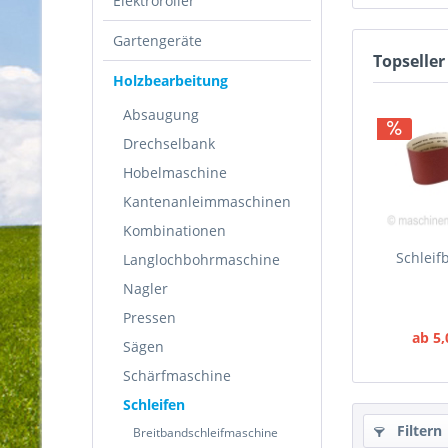
Elektroroller
Gartengeräte
Topseller
Holzbearbeitung
Absaugung
Drechselbank
Hobelmaschine
Kantenanleimmaschinen
Kombinationen
Schleif
Langlochbohrmaschine
Nagler
Pressen
ab 5,
Sägen
Schärfmaschine
Schleifen
Filtern
Breitbandschleifmaschine