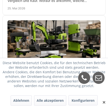
Vergleich und Kauf. Worauf es ankommt, welche
Maschinen relevant sind und was zählt.
25. Mai 2026
Diese Website benutzt Cookies, die für den technischen Betrieb
Zipper Maschinen billiger kaufen
der Website erforderlich sind und stets gesetzt werden.
Andere Cookies, die den Komfort bei Benutzung dieser Website
Zipper Maschinen billiger kaufen und trotzdem passend
erhöhen, der Direktwerbung dienen oder die Interaktion mit
auswählen: So vergleichen Sie Leistung, Ausstattung,
anderen Websites und sozialen Netzwerken vereinfachen
Service und Folgekosten richtig.
sollen, werden nur mit Ihrer Zustimmung gesetzt.
24. Mai 2026
Ablehnen
Alle akzeptieren
Konfigurieren
✕