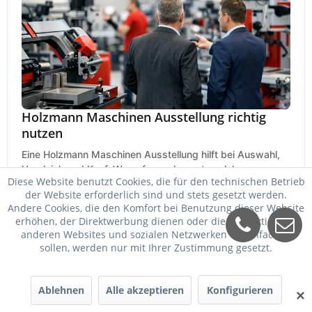
Holzmann Maschinen Ausstellung richtig
nutzen
Eine Holzmann Maschinen Ausstellung hilft bei Auswahl,
Vergleich und Kauf. Worauf es ankommt, welche
Diese Website benutzt Cookies, die für den technischen Betrieb
Maschinen relevant sind und was zählt.
25. Mai 2026
der Website erforderlich sind und stets gesetzt werden.
Andere Cookies, die den Komfort bei Benutzung dieser Website
erhöhen, der Direktwerbung dienen oder die Interaktion mit
anderen Websites und sozialen Netzwerken vereinfachen
sollen, werden nur mit Ihrer Zustimmung gesetzt.
Ablehnen
Alle akzeptieren
Konfigurieren
✕