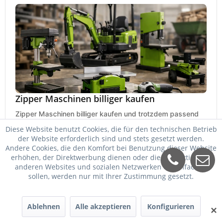
Zipper Maschinen billiger kaufen
Zipper Maschinen billiger kaufen und trotzdem passend
auswählen: So vergleichen Sie Leistung, Ausstattung,
Diese Website benutzt Cookies, die für den technischen Betrieb
Service und Folgekosten richtig.
der Website erforderlich sind und stets gesetzt werden.
24. Mai 2026
Andere Cookies, die den Komfort bei Benutzung dieser Website
erhöhen, der Direktwerbung dienen oder die Interaktion mit
anderen Websites und sozialen Netzwerken vereinfachen
sollen, werden nur mit Ihrer Zustimmung gesetzt.
Ablehnen
Alle akzeptieren
Konfigurieren
✕