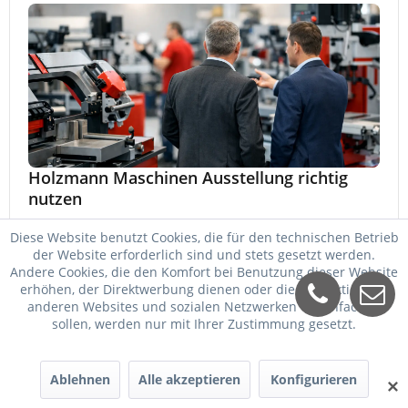
Holzmann Maschinen Ausstellung richtig
nutzen
Eine Holzmann Maschinen Ausstellung hilft bei Auswahl,
Diese Website benutzt Cookies, die für den technischen Betrieb
Vergleich und Kauf. Worauf es ankommt, welche
der Website erforderlich sind und stets gesetzt werden.
Maschinen relevant sind und was zählt.
Andere Cookies, die den Komfort bei Benutzung dieser Website
25. Mai 2026
erhöhen, der Direktwerbung dienen oder die Interaktion mit
anderen Websites und sozialen Netzwerken vereinfachen
sollen, werden nur mit Ihrer Zustimmung gesetzt.
Ablehnen
Alle akzeptieren
Konfigurieren
✕