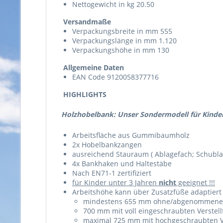
Nettogewicht in kg 20.50
Versandmaße
Verpackungsbreite in mm 555
Verpackungslänge in mm 1.120
Verpackungshöhe in mm 130
Allgemeine Daten
EAN Code 9120058377716
HIGHLIGHTS
Holzhobelbank: Unser Sondermodell für Kinde
Arbeitsfläche aus Gummibaumholz
2x Hobelbankzangen
ausreichend Stauraum ( Ablagefach; Schubla
4x Bankhaken und Haltestäbe
Nach EN71-1 zertifiziert
für Kinder unter 3 Jahren
nicht
geeignet !!!
Arbeitshöhe kann über Zusatzfüße adaptiert 
mindestens 655 mm ohne/abgenommene V
700 mm mit voll eingeschraubten Verstel
maximal 725 mm mit hochgeschraubten V