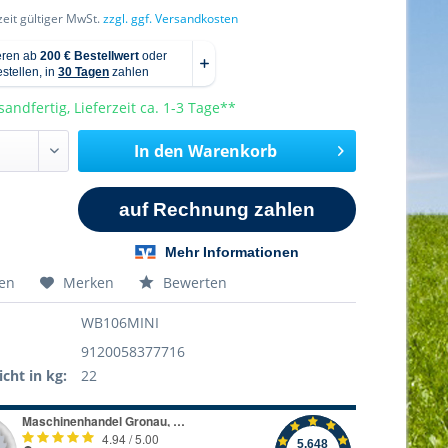
rzeit gültiger MwSt.
zzgl. ggf. Versandkosten
sandfertig, Lieferzeit ca. 1-3 Tage**
In den
Warenkorb
hen
Merken
Bewerten
WB106MINI
9120058377716
cht in kg:
22