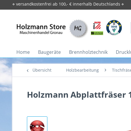
⋄ versandkostenfrei ab 100,- € innerhalb Deutschlands ⋄
Home
Baugeräte
Brennholztechnik
Druckl
Übersicht
Holzbearbeitung
Tischfräs
Holzmann Abplattfräser