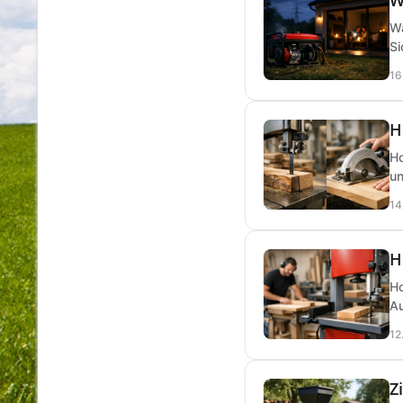
Wa
Si
16
H
Ho
un
14
H
Ho
Au
12
Z