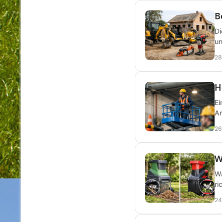
B
Di
un
28
H
Ei
Ar
26
W
Wa
ri
24