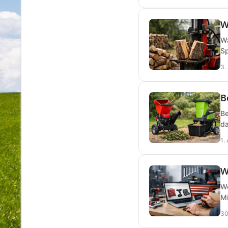
W
Wa
Sp
3.
B
Be
da
1.
W
We
Mi
30