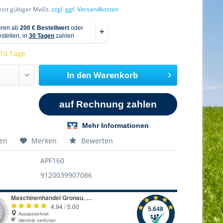
rzeit gültiger MwSt.
zzgl. ggf. Versandkosten
 10 Tage
In den
Warenkorb
hen
Merken
Bewerten
APF160
9120039907086