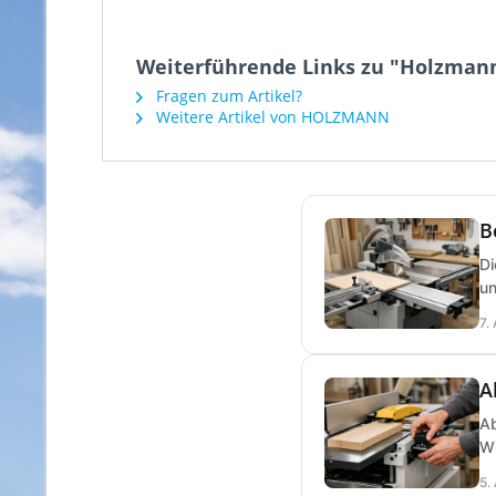
Weiterführende Links zu "Holzman
Fragen zum Artikel?
Weitere Artikel von HOLZMANN
B
Di
un
7.
A
Ab
Wi
5.