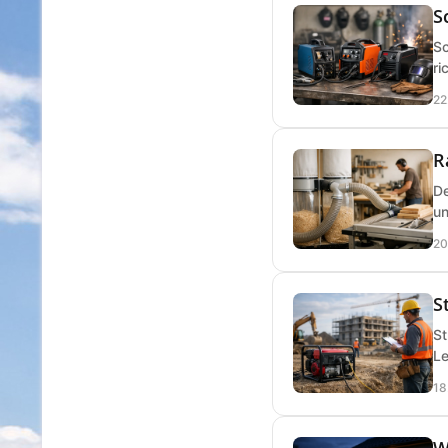
S
Sc
ri
22
R
De
un
20
S
St
Le
18
W