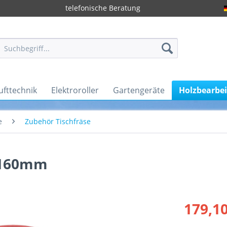
telefonische Beratung
ufttechnik
Elektroroller
Gartengeräte
Holzbearbe
e
Zubehör Tischfräse
 160mm
179,10