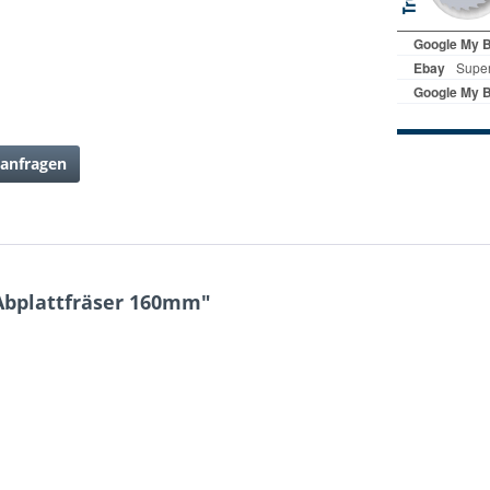
anfragen
Abplattfräser 160mm"