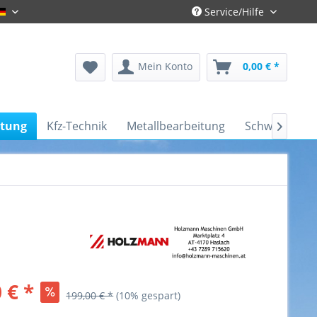
Service/Hilfe
Deutsch
Mein Konto
0,00 € *
itung
Kfz-Technik
Metallbearbeitung
Schweißtechn

 € *
199,00 € *
(10% gespart)