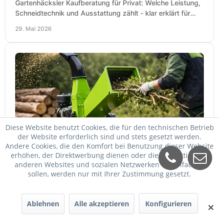
Gartenhäcksler Kaufberatung für Privat: Welche Leistung,
Schneidtechnik und Ausstattung zählt - klar erklärt für
Laub, Äste und Heckenschnitt.
29. Mai 2026
Diese Website benutzt Cookies, die für den technischen Betrieb
der Website erforderlich sind und stets gesetzt werden.
Zipper Häcksler Erfahrungen aus der Praxis
Andere Cookies, die den Komfort bei Benutzung dieser Website
erhöhen, der Direktwerbung dienen oder die Interaktion mit
Zipper Häcksler Erfahrungen aus der Praxis: Leistung,
anderen Websites und sozialen Netzwerken vereinfachen
Aststärke, Wartung, Lautstärke und worauf es beim Kauf
sollen, werden nur mit Ihrer Zustimmung gesetzt.
wirklich ankommt.
27. Mai 2026
Ablehnen
Alle akzeptieren
Konfigurieren
✕