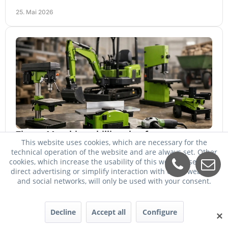
Maschinen relevant sind und was zählt.
25. Mai 2026
Zipper Maschinen billiger kaufen
This website uses cookies, which are necessary for the
Zipper Maschinen billiger kaufen und trotzdem passend
technical operation of the website and are always set. Other
auswählen: So vergleichen Sie Leistung, Ausstattung,
cookies, which increase the usability of this website, serve for
direct advertising or simplify interaction with other websites
Service und Folgekosten richtig.
24. Mai 2026
and social networks, will only be used with your consent.
Decline
Accept all
Configure
✕