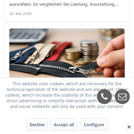
auswählen: So vergleichen Sie Leistung, Ausstattung,
Service und Folgekosten richtig.
24. Mai 2026
This website uses cookies, which are necessary for the
Zipper billiger kaufen - worauf es ankommt
technical operation of the website and are always set. Other
Zipper billiger kaufen und trotzdem passend wählen: So
cookies, which increase the usability of this website, serve for
direct advertising or simplify interaction with other websites
vergleichen Sie Maschinen, Preise, Leistung, Service und
and social networks, will only be used with your consent.
Einsatzbereich richtig.
23. Mai 2026
Decline
Accept all
Configure
✕