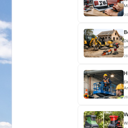
Mi
30
B
Di
un
28
H
Ei
Ar
26
W
Wa