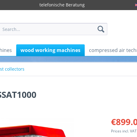
telefonische Beratung
hines
wood working machines
compressed air tech
st collectors
SSAT1000
€899.0
Prices incl. VA