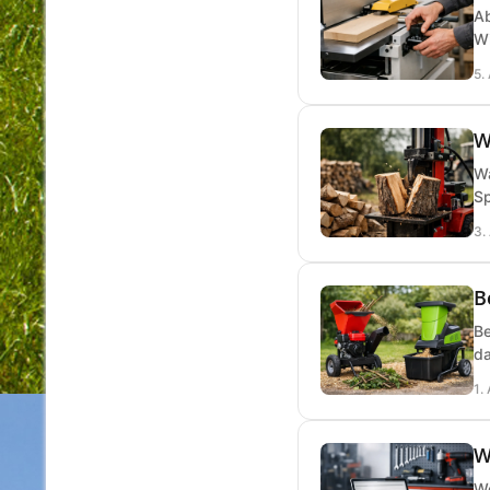
Ab
Wi
5.
W
Wa
Sp
3.
B
Be
da
1.
W
We