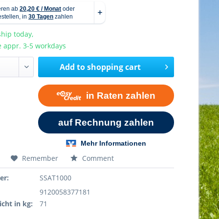
hip today,
e appr. 3-5 workdays
Add to
shopping cart
Remember
Comment
er:
SSAT1000
9120058377181
cht in kg:
71