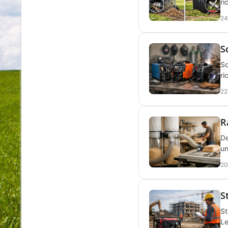
ri
24
S
Sc
ri
22
R
De
un
20
S
St
Le