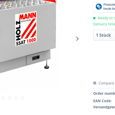
Ready to s
Delivery tim
Compare
Order numb
EAN Code:
Versandgewi