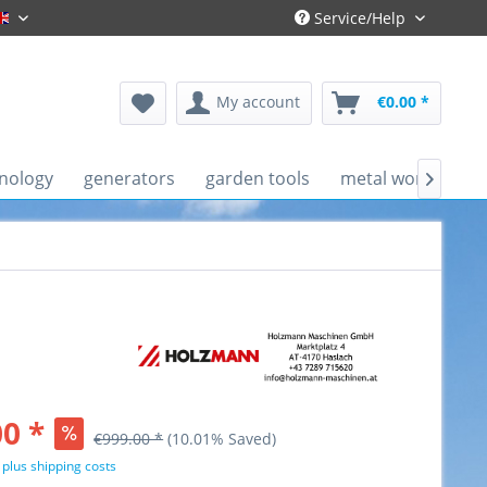
Service/Help
Englisch
My account
€0.00 *
nology
generators
garden tools
metal working ma

0 *
€999.00 *
(10.01% Saved)
T
plus shipping costs