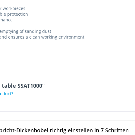
er workpieces
ble protection
ormance
 emptying of sanding dust
ce and ensures a clean working environment
 table SSAT1000"
roduct?
bricht-Dickenhobel richtig einstellen in 7 Schritten