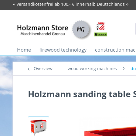
⋄ versandkostenfrei ab 100,- € innerhalb Deutschlands ⋄
Home
firewood technology
construction mac
Overview
wood working machines
du
Holzmann sanding table 