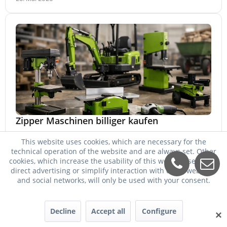
Zipper Maschinen billiger kaufen
Zipper Maschinen billiger kaufen und trotzdem passend
This website uses cookies, which are necessary for the
auswählen: So vergleichen Sie Leistung, Ausstattung,
technical operation of the website and are always set. Other
Service und Folgekosten richtig.
cookies, which increase the usability of this website, serve for
24. Mai 2026
direct advertising or simplify interaction with other websites
and social networks, will only be used with your consent.
Decline
Accept all
Configure
✕