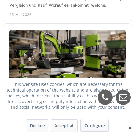
Vergleich und Kauf. Worauf es ankommt, welche
Maschinen relevant sind und was zählt.
25. Mai 2026
This website uses cookies, which are necessary for the
Zipper Maschinen billiger kaufen
technical operation of the website and are always set. Other
cookies, which increase the usability of this website, serve for
Zipper Maschinen billiger kaufen und trotzdem passend
direct advertising or simplify interaction with other websites
auswählen: So vergleichen Sie Leistung, Ausstattung,
and social networks, will only be used with your consent.
Service und Folgekosten richtig.
24. Mai 2026
Decline
Accept all
Configure
✕