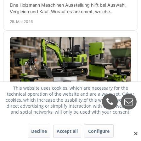
Eine Holzmann Maschinen Ausstellung hilft bei Auswahl,
Vergleich und Kauf. Worauf es ankommt, welche
Maschinen relevant sind und was zählt.
25. Mai 2026
This website uses cookies, which are necessary for the
technical operation of the website and are always set. Other
Zipper Maschinen billiger kaufen
cookies, which increase the usability of this website, serve for
direct advertising or simplify interaction with other websites
Zipper Maschinen billiger kaufen und trotzdem passend
and social networks, will only be used with your consent.
auswählen: So vergleichen Sie Leistung, Ausstattung,
Service und Folgekosten richtig.
24. Mai 2026
Decline
Accept all
Configure
✕