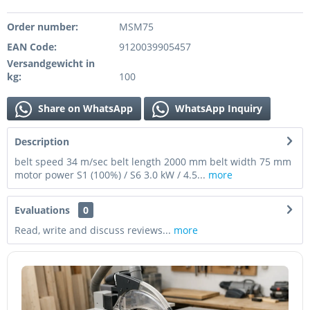
Order number:
MSM75
EAN Code:
9120039905457
Versandgewicht in
kg:
100
Share on WhatsApp
WhatsApp Inquiry
Description
belt speed 34 m/sec belt length 2000 mm belt width 75 mm
motor power S1 (100%) / S6 3.0 kW / 4.5...
more
Evaluations
0
Read, write and discuss reviews...
more