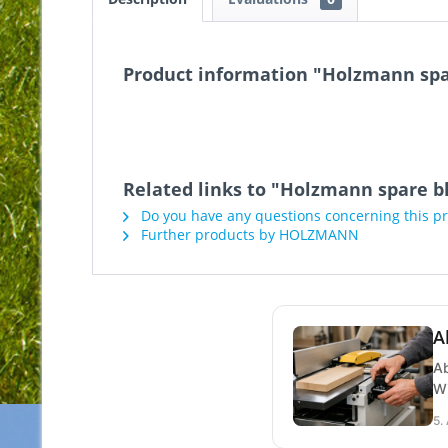
Product information "Holzmann sp
Related links to "Holzmann spare 
Do you have any questions concerning this p
Further products by HOLZMANN
A
Ab
Wi
5.