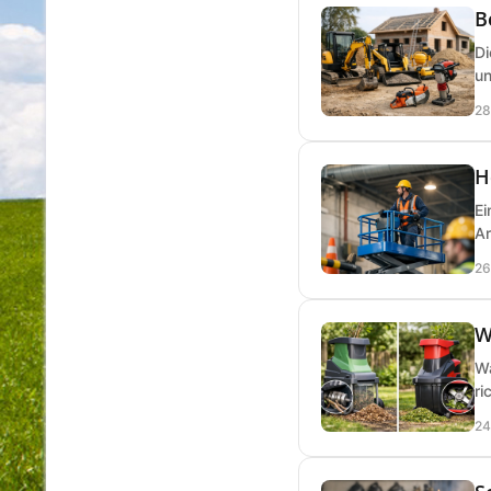
B
Di
un
28
H
Ei
Ar
26
W
Wa
ri
24