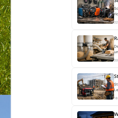
S
Sc
ri
22
R
De
un
20
S
St
Le
18
W