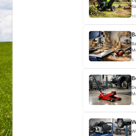
fü
10
B
Ba
Mo
8.
B
De
Ma
6.
W
We