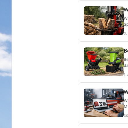
W
Wa
Sp
3.
B
Be
da
1.
W
We
Mi
30