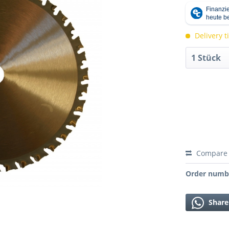
Delivery 
Compare
Order numb
Share