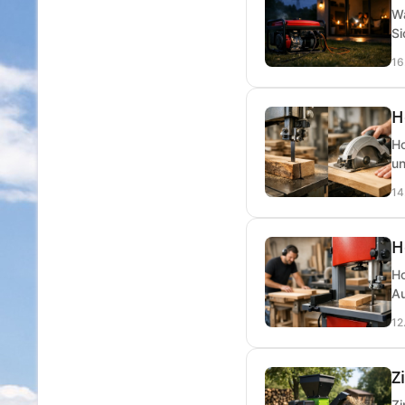
Wa
Si
16
H
Ho
un
14
H
Ho
Au
12
Z
Zi