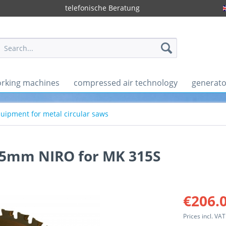
telefonische Beratung
rking machines
compressed air technology
generato
uipment for metal circular saws
15mm NIRO for MK 315S
€206.0
Prices incl. VA