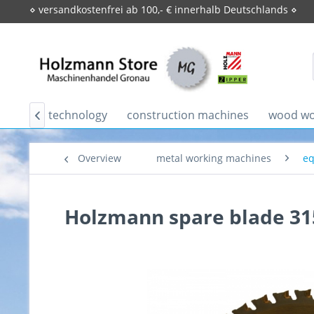
⋄ versandkostenfrei ab 100,- € innerhalb Deutschlands ⋄
firewood technology
construction machines
wood wo

Overview
metal working machines
eq
Holzmann spare blade 3