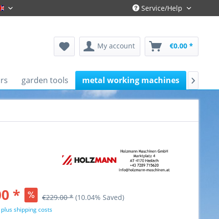
Service/Help
Englisch
My account
€0.00 *
rs
garden tools
metal working machines
works

0 *
€229.00 *
(10.04% Saved)
T
plus shipping costs