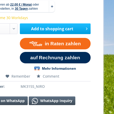
time 30 Workdays
Add to
shopping cart
Remember
Comment
er:
MK315S_NIRO
 on WhatsApp
WhatsApp Inquiry