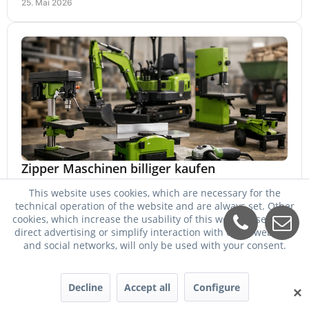
25. Mai 2026
Zipper Maschinen billiger kaufen
Zipper Maschinen billiger kaufen und trotzdem passend
This website uses cookies, which are necessary for the
auswählen: So vergleichen Sie Leistung, Ausstattung,
technical operation of the website and are always set. Other
Service und Folgekosten richtig.
cookies, which increase the usability of this website, serve for
24. Mai 2026
direct advertising or simplify interaction with other websites
and social networks, will only be used with your consent.
Decline
Accept all
Configure
✕