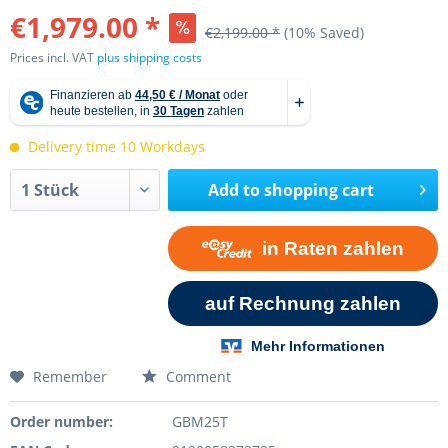
€1,979.00 *
€2,199.00 *
(10% Saved)
Prices incl. VAT
plus shipping costs
Delivery time 10 Workdays
Add to
shopping cart
Remember
Comment
Order number:
GBM25T