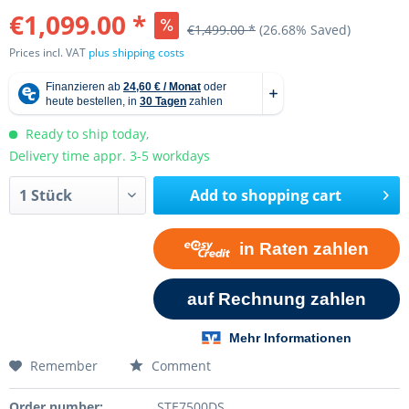
€1,099.00 *
€1,499.00 *
(26.68% Saved)
Prices incl. VAT
plus shipping costs
Ready to ship today,
Delivery time appr. 3-5 workdays
Add to
shopping cart
Remember
Comment
Order number:
STE7500DS