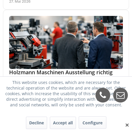
27. Mai 2026
Holzmann Maschinen Ausstellung richtig
nutzen
This website uses cookies, which are necessary for the
technical operation of the website and are always set. Other
Eine Holzmann Maschinen Ausstellung hilft bei Auswahl,
cookies, which increase the usability of this website, serve for
Vergleich und Kauf. Worauf es ankommt, welche
direct advertising or simplify interaction with other websites
Maschinen relevant sind und was zählt.
25. Mai 2026
and social networks, will only be used with your consent.
Decline
Accept all
Configure
✕