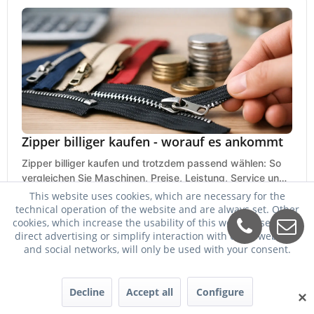
Zipper billiger kaufen - worauf es ankommt
Zipper billiger kaufen und trotzdem passend wählen: So
vergleichen Sie Maschinen, Preise, Leistung, Service und
Einsatzbereich richtig.
This website uses cookies, which are necessary for the
23. Mai 2026
technical operation of the website and are always set. Other
cookies, which increase the usability of this website, serve for
direct advertising or simplify interaction with other websites
and social networks, will only be used with your consent.
Decline
Accept all
Configure
✕