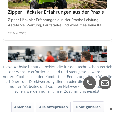
Zipper Häcksler Erfahrungen aus der Praxis
Zipper Häcksler Erfahrungen aus der Praxis: Leistung,
Aststärke, Wartung, Lautstärke und worauf es beim Kauf
wirklich ankommt.
27. Mai 2026
Diese Website benutzt Cookies, die für den technischen Betrieb
der Website erforderlich sind und stets gesetzt werden.
Andere Cookies, die den Komfort bei Benutzung dieser Website
erhöhen, der Direktwerbung dienen oder die Interaktion mit
anderen Websites und sozialen Netzwerken vereinfachen
sollen, werden nur mit Ihrer Zustimmung gesetzt.
Holzmann Maschinen Ausstellung richtig
nutzen
Ablehnen
Alle akzeptieren
Konfigurieren
✕
Eine Holzmann Maschinen Ausstellung hilft bei Auswahl,
Vergleich und Kauf. Worauf es ankommt, welche