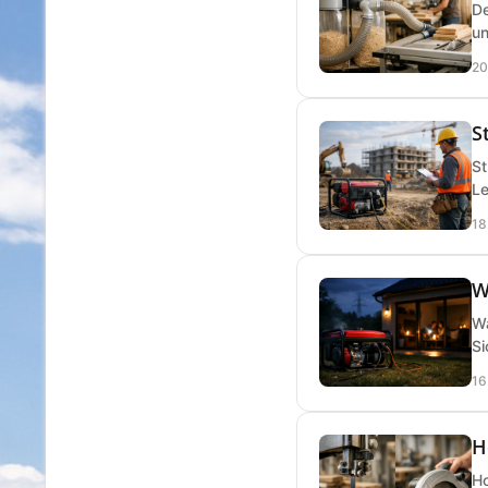
De
un
20
S
St
Le
18
W
Wa
Si
16
H
Ho