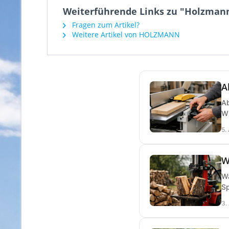
Weiterführende Links zu "Holzmann
Fragen zum Artikel?
Weitere Artikel von HOLZMANN
A
Ab
Wi
5.
W
Wa
Sp
3.