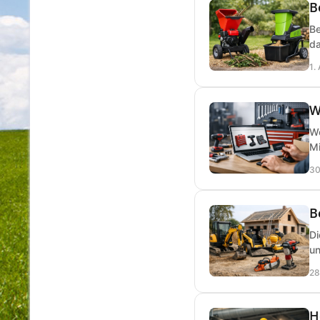
B
Be
da
1.
W
We
Mi
30
B
Di
un
28
H