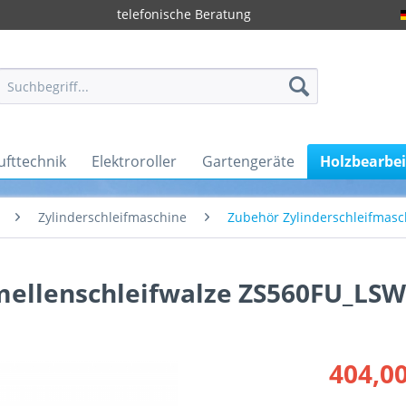
telefonische Beratung
ufttechnik
Elektroroller
Gartengeräte
Holzbearbe
Zylinderschleifmaschine
Zubehör Zylinderschleifmasc
mellenschleifwalze ZS560FU_LSW
404,00