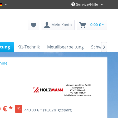
Service/Hilfe
Deutsch
Mein Konto
0,00 € *
itung
Kfz-Technik
Metallbearbeitung
Schweißtechn

hine
 € *
449,00 € *
(10,02% gespart)