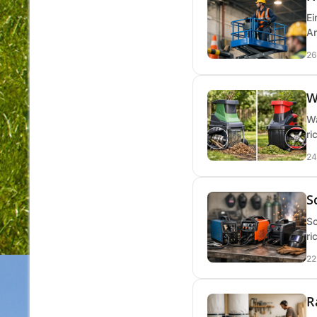
Ei
Ar
26
W
Wa
ri
24
S
Sc
ri
22
R