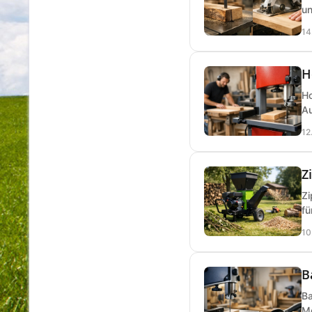
un
14
H
Ho
Au
12
Z
Zi
fü
10
B
Ba
Mo