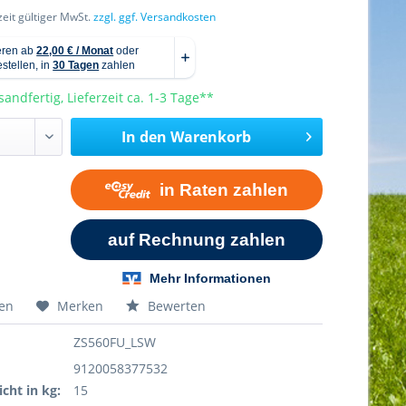
rzeit gültiger MwSt.
zzgl. ggf. Versandkosten
sandfertig, Lieferzeit ca. 1-3 Tage**
In den
Warenkorb
hen
Merken
Bewerten
ZS560FU_LSW
9120058377532
cht in kg:
15