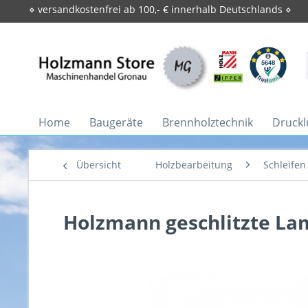
⋄ versandkostenfrei ab 100,- € innerhalb Deutschlands ⋄
Home
Baugeräte
Brennholztechnik
Druckl
Übersicht
Holzbearbeitung
Schleifen
Holzmann geschlitzte La