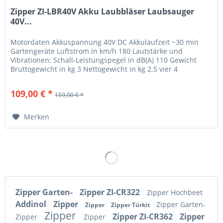
Zipper ZI-LBR40V Akku Laubbläser Laubsauger
40V...
Motordaten Akkuspannung 40V DC Akkulaufzeit ~30 min
Gartengeräte Luftstrom in km/h 180 Lautstärke und
Vibrationen: Schall-Leistungspegel in dB(A) 110 Gewicht
Bruttogewicht in kg 3 Nettogewicht in kg 2.5 vier 4
Geschwindigkeitsstufen, mit...
109,00 € *
159,00 € *
Merken
Zipper Garten-
Zipper ZI-CR322
Zipper Hochbeet
Addinol
Zipper
Zipper Garten-
Zipper
Zipper Türkit
Zipper
Zipper ZI-CR362
Zipper
Zipper
Zipper