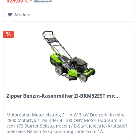
329,00 € *
499,00 € *
Merken
Zipper Benzin-Rasenmäher ZI-BRM52EST mit...
Motordaten Motorleistung S1 in W 3 kW Drehzahl in min-1
2800 Motortyp 1-Zylinder 4-Takt OHV-Motor Hubraum in
ccm 173 Starter Seilzug (recoil) / E-Start (electric) Kraftstoff
bleifreies Benzin Akkuspannung Ladestrom 1A
Akkukapazität 1500...