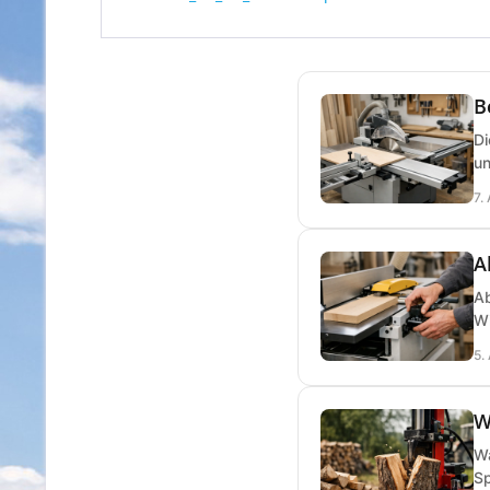
B
Di
un
7.
A
Ab
Wi
5.
W
Wa
Sp