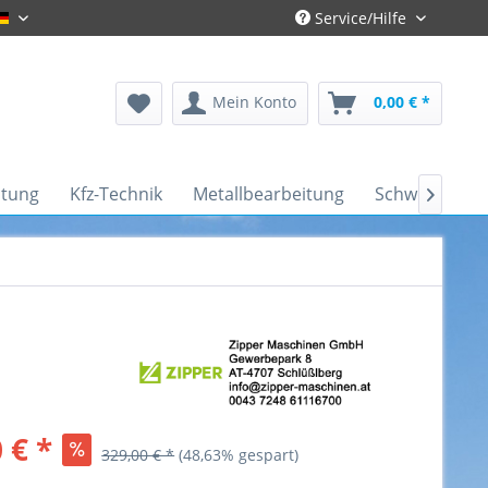
Service/Hilfe
Deutsch
Mein Konto
0,00 € *
itung
Kfz-Technik
Metallbearbeitung
Schweißtechn

 € *
329,00 € *
(48,63% gespart)