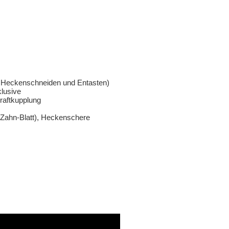
n, Heckenschneiden und Entasten)
lusive
kraftkupplung
3-Zahn-Blatt), Heckenschere