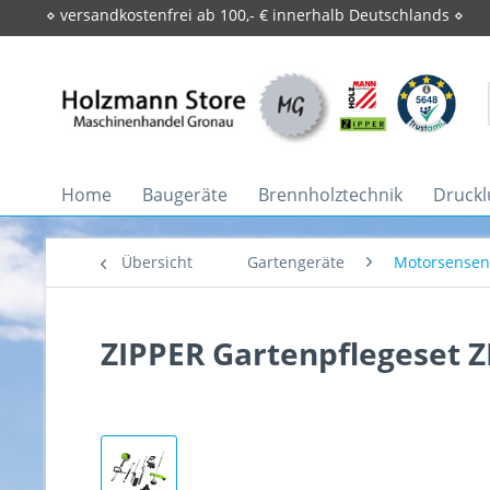
⋄ versandkostenfrei ab 100,- € innerhalb Deutschlands ⋄
Home
Baugeräte
Brennholztechnik
Druckl
Übersicht
Gartengeräte
Motorsensen
ZIPPER Gartenpflegeset Z