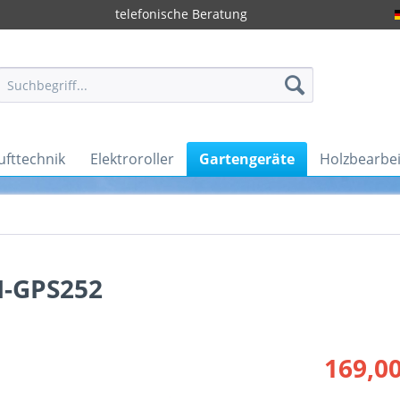
telefonische Beratung
ufttechnik
Elektroroller
Gartengeräte
Holzbearbe
I-GPS252
169,00