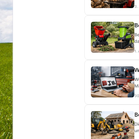
3.
B
Be
da
1.
W
We
Mi
30
B
Di
un