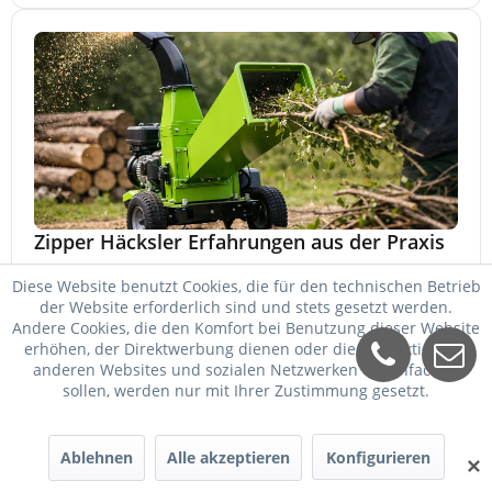
Zipper Häcksler Erfahrungen aus der Praxis
Zipper Häcksler Erfahrungen aus der Praxis: Leistung,
Diese Website benutzt Cookies, die für den technischen Betrieb
Aststärke, Wartung, Lautstärke und worauf es beim Kauf
der Website erforderlich sind und stets gesetzt werden.
wirklich ankommt.
Andere Cookies, die den Komfort bei Benutzung dieser Website
27. Mai 2026
erhöhen, der Direktwerbung dienen oder die Interaktion mit
anderen Websites und sozialen Netzwerken vereinfachen
sollen, werden nur mit Ihrer Zustimmung gesetzt.
Ablehnen
Alle akzeptieren
Konfigurieren
✕