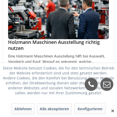
Holzmann Maschinen Ausstellung richtig
nutzen
Eine Holzmann Maschinen Ausstellung hilft bei Auswahl,
Vergleich und Kauf. Worauf es ankommt, welche
Maschinen relevant sind und was zählt.
Diese Website benutzt Cookies, die für den technischen Betrieb
25. Mai 2026
der Website erforderlich sind und stets gesetzt werden.
Andere Cookies, die den Komfort bei Benutzung dieser Website
erhöhen, der Direktwerbung dienen oder die Interaktion mit
anderen Websites und sozialen Netzwerken vereinfachen
sollen, werden nur mit Ihrer Zustimmung gesetzt.
Ablehnen
Alle akzeptieren
Konfigurieren
✕