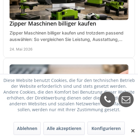
Zipper Maschinen billiger kaufen
Zipper Maschinen billiger kaufen und trotzdem passend
auswählen: So vergleichen Sie Leistung, Ausstattung,
Service und Folgekosten richtig.
24. Mai 2026
Diese Website benutzt Cookies, die für den technischen Betrieb
der Website erforderlich sind und stets gesetzt werden.
Andere Cookies, die den Komfort bei Benutzung dieser Website
erhöhen, der Direktwerbung dienen oder die Interaktion mit
anderen Websites und sozialen Netzwerken vereinfachen
sollen, werden nur mit Ihrer Zustimmung gesetzt.
Zipper billiger kaufen - worauf es ankommt
Ablehnen
Alle akzeptieren
Konfigurieren
✕
Zipper billiger kaufen und trotzdem passend wählen: So