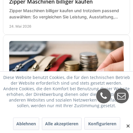
Zipper Maschinen billiger kaufen
Zipper Maschinen billiger kaufen und trotzdem passend
auswählen: So vergleichen Sie Leistung, Ausstattung,
Service und Folgekosten richtig.
24. Mai 2026
Diese Website benutzt Cookies, die für den technischen Betrieb
der Website erforderlich sind und stets gesetzt werden.
Andere Cookies, die den Komfort bei Benutzung dieser Website
erhöhen, der Direktwerbung dienen oder die Interaktion mit
Zipper billiger kaufen - worauf es ankommt
anderen Websites und sozialen Netzwerken vereinfachen
sollen, werden nur mit Ihrer Zustimmung gesetzt.
Zipper billiger kaufen und trotzdem passend wählen: So
vergleichen Sie Maschinen, Preise, Leistung, Service und
Einsatzbereich richtig.
23. Mai 2026
Ablehnen
Alle akzeptieren
Konfigurieren
✕