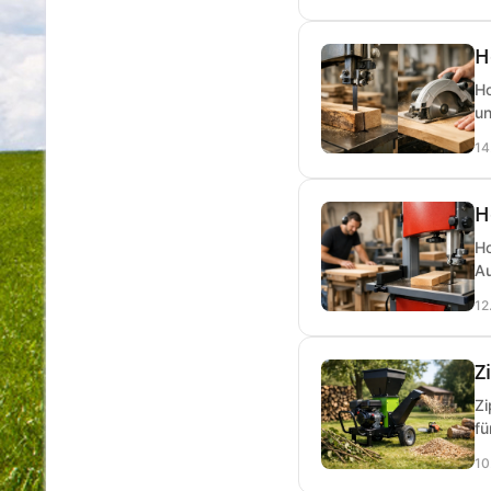
H
Ho
un
14
H
Ho
Au
12
Z
Zi
fü
10