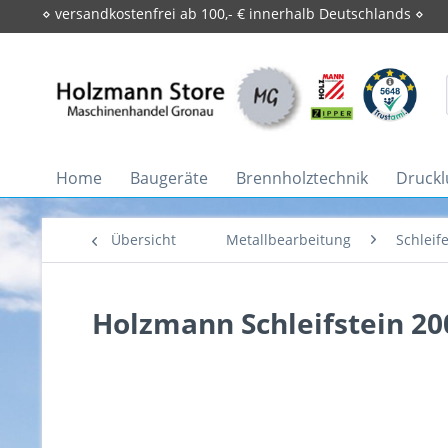
⋄ versandkostenfrei ab 100,- € innerhalb Deutschlands ⋄
Home
Baugeräte
Brennholztechnik
Druckl
Übersicht
Metallbearbeitung
Schleif
Holzmann Schleifstein 