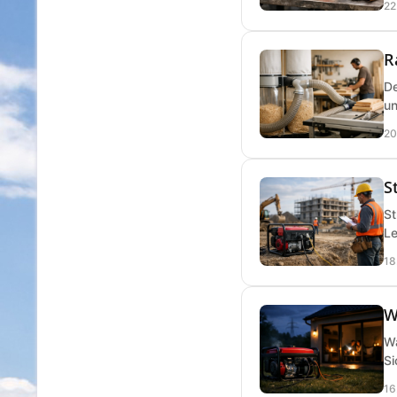
22
R
De
un
20
S
St
Le
18
W
Wa
Si
16