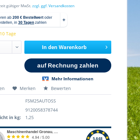
rzeit gültiger MwSt.
zzgl. ggf. Versandkosten
 10 Tage
In den
Warenkorb
hen
Merken
Bewerten
FSM25AUTOSS
9120058378744
cht in kg:
1,25