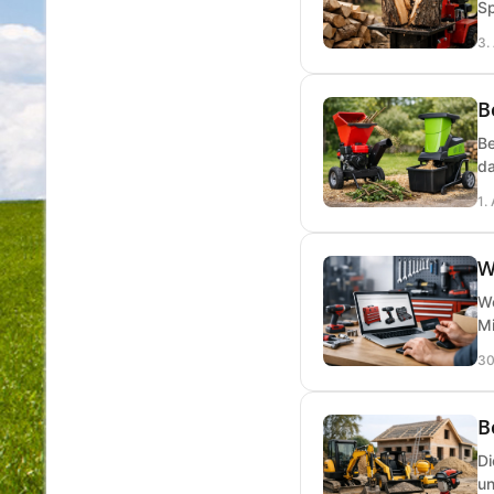
Sp
3.
B
Be
da
1.
W
We
Mi
30
B
Di
un