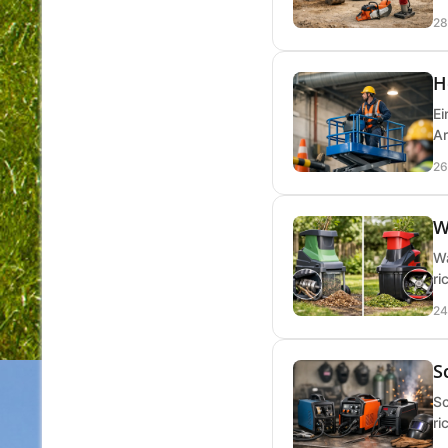
28
H
Ei
Ar
26
W
Wa
ri
24
S
Sc
ri