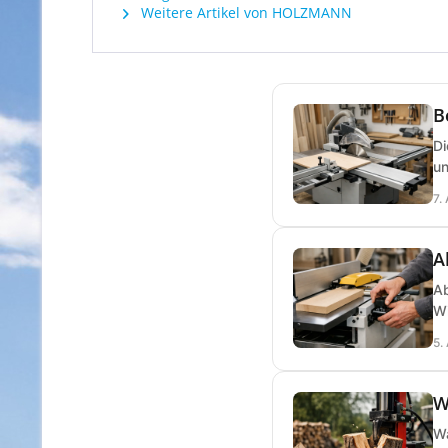
Weitere Artikel von HOLZMANN
B
Di
un
7.
A
Ab
Wi
5.
W
Wa