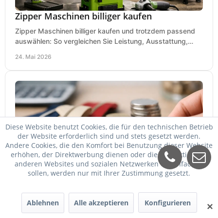
Zipper Maschinen billiger kaufen
Zipper Maschinen billiger kaufen und trotzdem passend
auswählen: So vergleichen Sie Leistung, Ausstattung,
Service und Folgekosten richtig.
24. Mai 2026
Diese Website benutzt Cookies, die für den technischen Betrieb
der Website erforderlich sind und stets gesetzt werden.
Andere Cookies, die den Komfort bei Benutzung dieser Website
erhöhen, der Direktwerbung dienen oder die Interaktion mit
anderen Websites und sozialen Netzwerken vereinfachen
Zipper billiger kaufen - worauf es ankommt
sollen, werden nur mit Ihrer Zustimmung gesetzt.
Zipper billiger kaufen und trotzdem passend wählen: So
vergleichen Sie Maschinen, Preise, Leistung, Service und
Ablehnen
Alle akzeptieren
Konfigurieren
✕
Einsatzbereich richtig.
23. Mai 2026