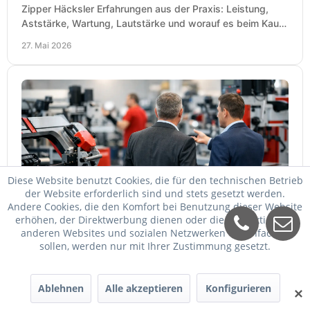
Zipper Häcksler Erfahrungen aus der Praxis: Leistung,
Aststärke, Wartung, Lautstärke und worauf es beim Kauf
wirklich ankommt.
27. Mai 2026
Diese Website benutzt Cookies, die für den technischen Betrieb
der Website erforderlich sind und stets gesetzt werden.
Andere Cookies, die den Komfort bei Benutzung dieser Website
Holzmann Maschinen Ausstellung richtig
erhöhen, der Direktwerbung dienen oder die Interaktion mit
nutzen
anderen Websites und sozialen Netzwerken vereinfachen
sollen, werden nur mit Ihrer Zustimmung gesetzt.
Eine Holzmann Maschinen Ausstellung hilft bei Auswahl,
Vergleich und Kauf. Worauf es ankommt, welche
Maschinen relevant sind und was zählt.
25. Mai 2026
Ablehnen
Alle akzeptieren
Konfigurieren
✕