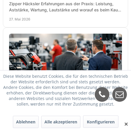
Zipper Häcksler Erfahrungen aus der Praxis: Leistung,
Aststärke, Wartung, Lautstärke und worauf es beim Kauf
wirklich ankommt.
27. Mai 2026
Diese Website benutzt Cookies, die für den technischen Betrieb
der Website erforderlich sind und stets gesetzt werden.
Andere Cookies, die den Komfort bei Benutzung dieser Website
Holzmann Maschinen Ausstellung richtig
erhöhen, der Direktwerbung dienen oder die Interaktion mit
nutzen
anderen Websites und sozialen Netzwerken vereinfachen
sollen, werden nur mit Ihrer Zustimmung gesetzt.
Eine Holzmann Maschinen Ausstellung hilft bei Auswahl,
Vergleich und Kauf. Worauf es ankommt, welche
Maschinen relevant sind und was zählt.
25. Mai 2026
Ablehnen
Alle akzeptieren
Konfigurieren
✕