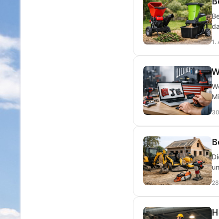
B
Be
da
1.
W
We
Mi
30
B
Di
un
28
H