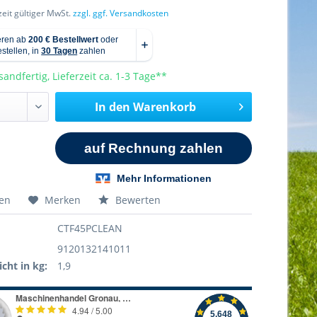
rzeit gültiger MwSt.
zzgl. ggf. Versandkosten
sandfertig, Lieferzeit ca. 1-3 Tage**
In den
Warenkorb
hen
Merken
Bewerten
CTF45PCLEAN
9120132141011
cht in kg:
1,9