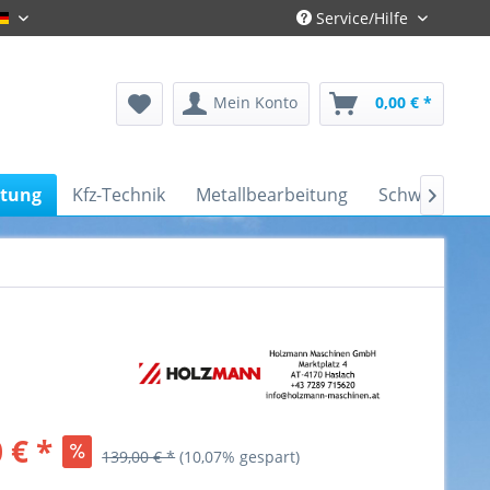
Service/Hilfe
Deutsch
Mein Konto
0,00 € *
itung
Kfz-Technik
Metallbearbeitung
Schweißtechn

 € *
139,00 € *
(10,07% gespart)