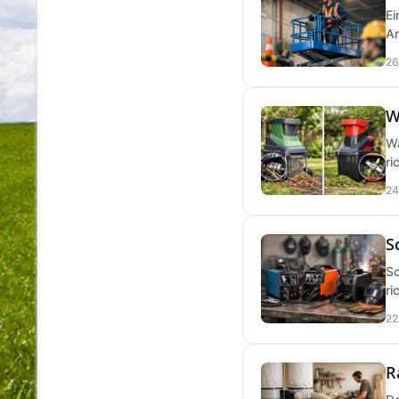
Ei
Ar
26
W
Wa
ri
24
S
Sc
ri
22
R