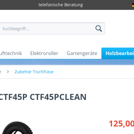
telefonische Beratung
ufttechnik
Elektroroller
Gartengeräte
Holzbearbe
e
Zubehör Tischfräse
CTF45P CTF45PCLEAN
125,00