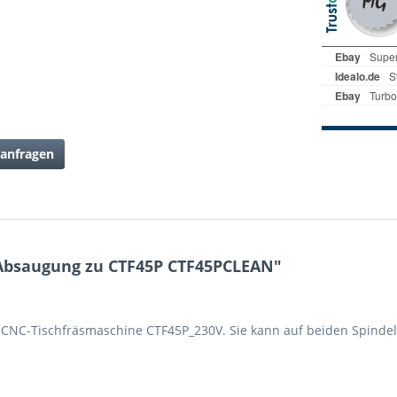
anfragen
Absaugung zu CTF45P CTF45PCLEAN"
 CNC-Tischfräsmaschine CTF45P_230V. Sie kann auf beiden Spindelt