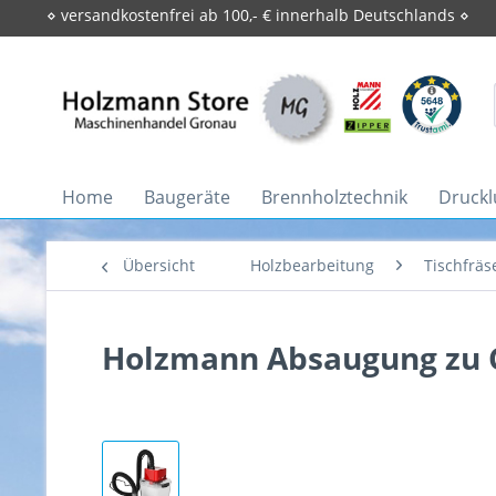
⋄ versandkostenfrei ab 100,- € innerhalb Deutschlands ⋄
Home
Baugeräte
Brennholztechnik
Druckl
Übersicht
Holzbearbeitung
Tischfräs
Holzmann Absaugung zu 