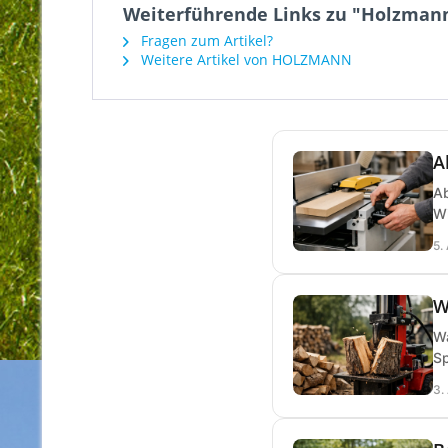
Weiterführende Links zu "Holzman
Fragen zum Artikel?
Weitere Artikel von HOLZMANN
A
Ab
Wi
5.
W
Wa
Sp
3.