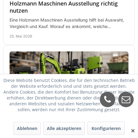
Holzmann Maschinen Ausstellung richtig
nutzen
Eine Holzmann Maschinen Ausstellung hilft bei Auswahl,
Vergleich und Kauf. Worauf es ankommt, welche
Maschinen relevant sind und was zählt.
25. Mai 2026
Diese Website benutzt Cookies, die für den technischen Betrieb
der Website erforderlich sind und stets gesetzt werden.
Andere Cookies, die den Komfort bei Benutzung dieser Website
erhöhen, der Direktwerbung dienen oder die Interaktion mit
anderen Websites und sozialen Netzwerken vereinfachen
Zipper Maschinen billiger kaufen
sollen, werden nur mit Ihrer Zustimmung gesetzt.
Zipper Maschinen billiger kaufen und trotzdem passend
auswählen: So vergleichen Sie Leistung, Ausstattung,
Ablehnen
Alle akzeptieren
Konfigurieren
✕
Service und Folgekosten richtig.
24. Mai 2026