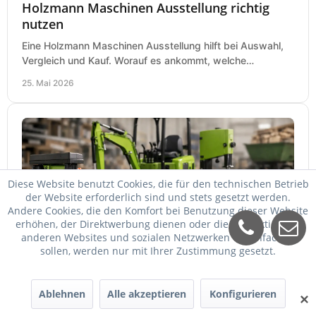
Holzmann Maschinen Ausstellung richtig
nutzen
Eine Holzmann Maschinen Ausstellung hilft bei Auswahl,
Vergleich und Kauf. Worauf es ankommt, welche
Maschinen relevant sind und was zählt.
25. Mai 2026
Diese Website benutzt Cookies, die für den technischen Betrieb
der Website erforderlich sind und stets gesetzt werden.
Andere Cookies, die den Komfort bei Benutzung dieser Website
erhöhen, der Direktwerbung dienen oder die Interaktion mit
anderen Websites und sozialen Netzwerken vereinfachen
Zipper Maschinen billiger kaufen
sollen, werden nur mit Ihrer Zustimmung gesetzt.
Zipper Maschinen billiger kaufen und trotzdem passend
auswählen: So vergleichen Sie Leistung, Ausstattung,
Ablehnen
Alle akzeptieren
Konfigurieren
✕
Service und Folgekosten richtig.
24. Mai 2026