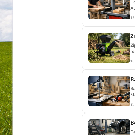
Ho
Au
12
Z
Zi
fü
10
B
Ba
Mo
8.
B
De