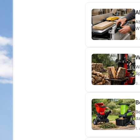
A
Ab
Wi
5.
W
Wa
Sp
3.
B
Be
da
1.