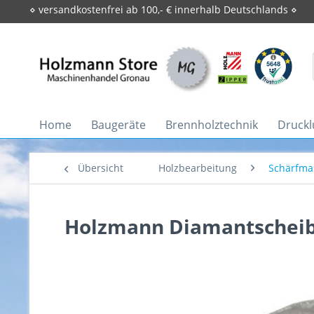
⋄ versandkostenfrei ab 100,- € innerhalb Deutschlands ⋄
Home
Baugeräte
Brennholztechnik
Druckl
Übersicht
Holzbearbeitung
Schärfma
Holzmann Diamantscheib