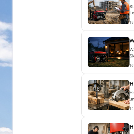
St
Le
18
W
Wa
Si
16
H
Ho
un
14
H