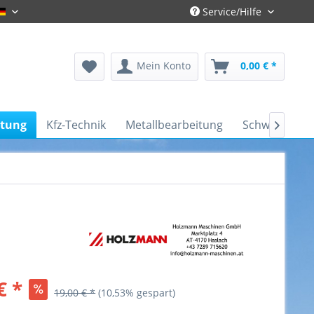
Service/Hilfe
Deutsch
Mein Konto
0,00 € *
itung
Kfz-Technik
Metallbearbeitung
Schweißtechn

€ *
19,00 € *
(10,53% gespart)