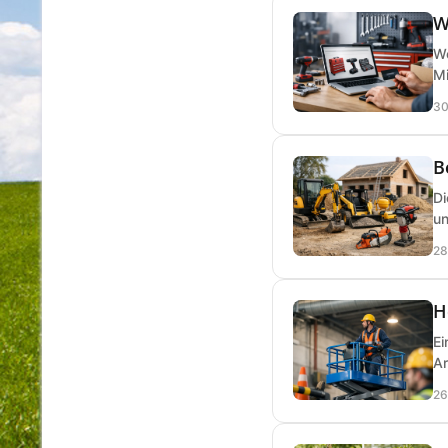
W
We
Mi
30
B
Di
un
28
H
Ei
Ar
26