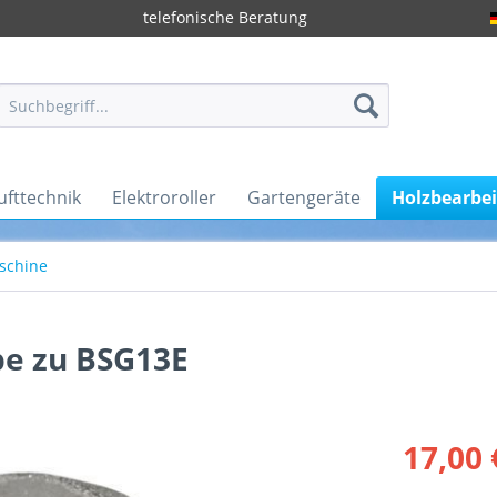
telefonische Beratung
ufttechnik
Elektroroller
Gartengeräte
Holzbearbe
schine
e zu BSG13E
17,00 