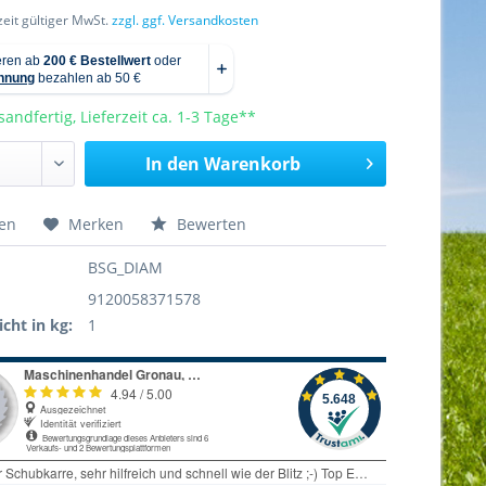
rzeit gültiger MwSt.
zzgl. ggf. Versandkosten
sandfertig, Lieferzeit ca. 1-3 Tage**
In den
Warenkorb
hen
Merken
Bewerten
BSG_DIAM
9120058371578
cht in kg:
1