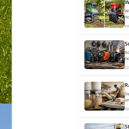
W
Wa
ri
24
S
Sc
ri
22
R
De
un
20
S