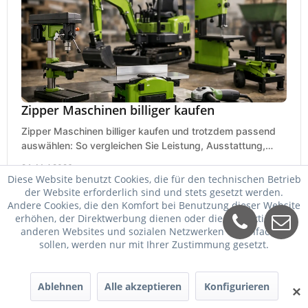
Zipper Maschinen billiger kaufen
Zipper Maschinen billiger kaufen und trotzdem passend
auswählen: So vergleichen Sie Leistung, Ausstattung,
Service und Folgekosten richtig.
24. Mai 2026
Diese Website benutzt Cookies, die für den technischen Betrieb
der Website erforderlich sind und stets gesetzt werden.
Andere Cookies, die den Komfort bei Benutzung dieser Website
erhöhen, der Direktwerbung dienen oder die Interaktion mit
anderen Websites und sozialen Netzwerken vereinfachen
sollen, werden nur mit Ihrer Zustimmung gesetzt.
Ablehnen
Alle akzeptieren
Konfigurieren
✕