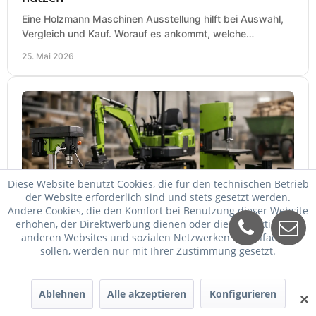
Eine Holzmann Maschinen Ausstellung hilft bei Auswahl,
Vergleich und Kauf. Worauf es ankommt, welche
Maschinen relevant sind und was zählt.
25. Mai 2026
Diese Website benutzt Cookies, die für den technischen Betrieb
der Website erforderlich sind und stets gesetzt werden.
Andere Cookies, die den Komfort bei Benutzung dieser Website
Zipper Maschinen billiger kaufen
erhöhen, der Direktwerbung dienen oder die Interaktion mit
anderen Websites und sozialen Netzwerken vereinfachen
Zipper Maschinen billiger kaufen und trotzdem passend
sollen, werden nur mit Ihrer Zustimmung gesetzt.
auswählen: So vergleichen Sie Leistung, Ausstattung,
Service und Folgekosten richtig.
24. Mai 2026
Ablehnen
Alle akzeptieren
Konfigurieren
✕