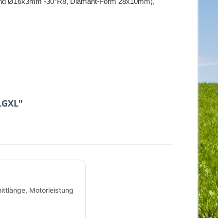
, rund Ø16x3mm -30°R8, Diamant-Form 28x10mm),
LGXL"
ittlänge, Motorleistung