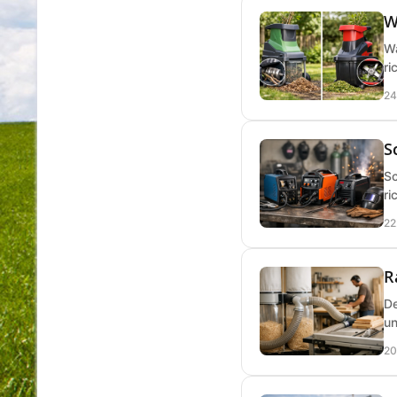
W
Wa
ri
24
S
Sc
ri
22
R
De
un
20