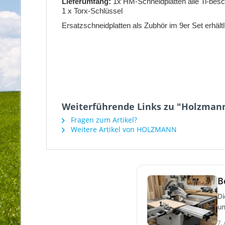
Lieferumfang:
1x HM-Schneidplatten alle Ti-b
1 x Torx-Schlüssel
Ersatzschneidplatten als Zubhör im 9er Set erhältl
Weiterführende Links zu "Holzman
Fragen zum Artikel?
Weitere Artikel von HOLZMANN
B
Di
un
7.