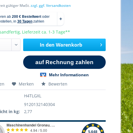
rzeit gültiger MwSt.
zzgl. ggf. Versandkosten
sandfertig, Lieferzeit ca. 1-3 Tage**
In den
Warenkorb
hen
Merken
Bewerten
H4TLGXL
9120132140304
cht in kg:
2,77