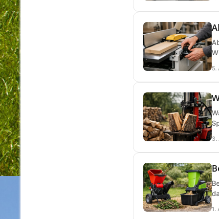
A
Ab
Wi
5.
W
Wa
Sp
3.
B
Be
da
1.