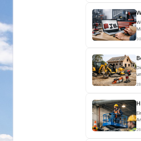
W
We
Mi
30
B
Di
un
28
H
Ei
Ar
26