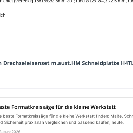
eschichtet (viereckig 15x15xØ2,5mm-30°; rund Ø12x Ø4,3 x2,5 mm
ich
n Drechseleisenset m.aust.HM Schneidplatte H4T
este Formatkreissäge für die kleine Werkstatt
e beste Formatkreissäge für die kleine Werkstatt finden: Maße, Schn
d Sicherheit praxisnah vergleichen und passend kaufen, heute.
 August 2026