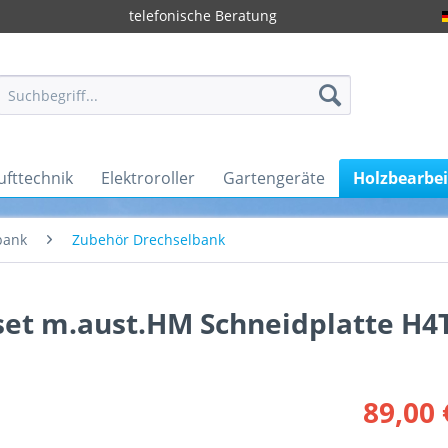
telefonische Beratung
ufttechnik
Elektroroller
Gartengeräte
Holzbearbe
bank
Zubehör Drechselbank
et m.aust.HM Schneidplatte H4
89,00 