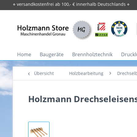
⋄ versandkostenfrei ab 100,- € innerhalb Deutschlands ⋄
Home
Baugeräte
Brennholztechnik
Druckl
Übersicht
Holzbearbeitung
Drechsel
Holzmann Drechseleisens