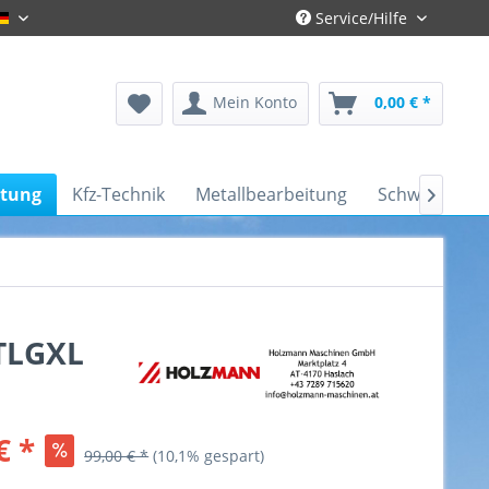
Service/Hilfe
Deutsch
Mein Konto
0,00 € *
itung
Kfz-Technik
Metallbearbeitung
Schweißtechn

TLGXL
€ *
99,00 € *
(10,1% gespart)