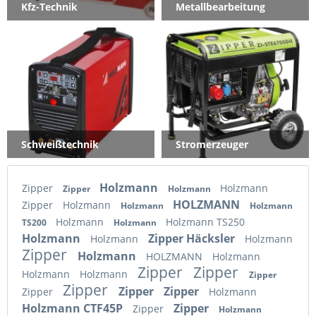
Kfz-Technik
Metallbearbeitung
Schweißtechnik
Stromerzeuger
Holzmann
Zipper
Holzmann
Zipper
Holzmann
HOLZMANN
Zipper
Holzmann
Holzmann
Holzmann
Holzmann
Holzmann TS250
TS200
Holzmann
Holzmann
Zipper Häcksler
Holzmann
Holzmann
Zipper
Holzmann
HOLZMANN
Holzmann
Zipper
Zipper
Holzmann
Holzmann
Zipper
Zipper
Zipper
Zipper
Zipper
Holzmann
Holzmann CTF45P
Zipper
Zipper
Holzmann