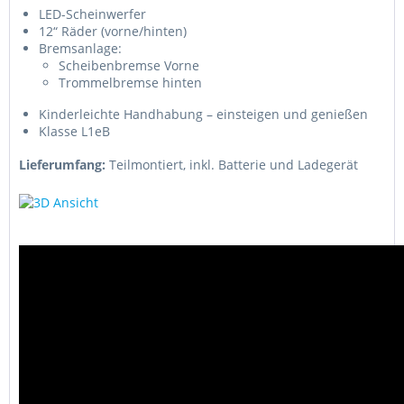
LED-Scheinwerfer
12“ Räder (vorne/hinten)
Bremsanlage:
Scheibenbremse Vorne
Trommelbremse hinten
Kinderleichte Handhabung – einsteigen und genießen
Klasse L1eB
Lieferumfang:
Teilmontiert, inkl. Batterie und Ladegerät