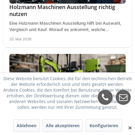
Holzmann Maschinen Ausstellung richtig
nutzen
Eine Holzmann Maschinen Ausstellung hilft bei Auswahl,
Vergleich und Kauf. Worauf es ankommt, welche
Maschinen relevant sind und was zählt.
25. Mai 2026
Diese Website benutzt Cookies, die für den technischen Betrieb
der Website erforderlich sind und stets gesetzt werden.
Andere Cookies, die den Komfort bei Benutzung dieser Website
erhöhen, der Direktwerbung dienen oder die Interaktion mit
anderen Websites und sozialen Netzwerken vereinfachen
sollen, werden nur mit Ihrer Zustimmung gesetzt.
Zipper Maschinen billiger kaufen
Zipper Maschinen billiger kaufen und trotzdem passend
Ablehnen
Alle akzeptieren
Konfigurieren
auswählen: So vergleichen Sie Leistung, Ausstattung,
✕
Service und Folgekosten richtig.