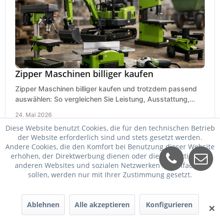
Zipper Maschinen billiger kaufen
Zipper Maschinen billiger kaufen und trotzdem passend
auswählen: So vergleichen Sie Leistung, Ausstattung,
Service und Folgekosten richtig.
24. Mai 2026
Diese Website benutzt Cookies, die für den technischen Betrieb
der Website erforderlich sind und stets gesetzt werden.
Andere Cookies, die den Komfort bei Benutzung dieser Website
erhöhen, der Direktwerbung dienen oder die Interaktion mit
anderen Websites und sozialen Netzwerken vereinfachen
sollen, werden nur mit Ihrer Zustimmung gesetzt.
Ablehnen
Alle akzeptieren
Konfigurieren
✕